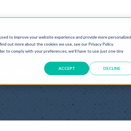
used to improve your website experience and provide more personalize
find out more about the cookies we use, see our Privacy Policy.
EBOOK
der to comply with your preferences, we'll have to use just one tiny
na guía sobre la IA en la IT
ACCEPT
DECLINE