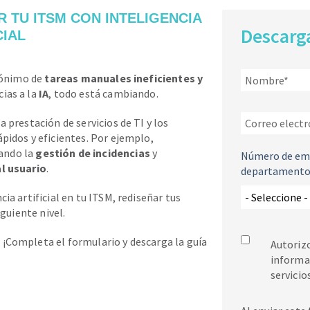
TU ITSM CON INTELIGENCIA
Descarg
CIAL
inónimo de
tareas manuales ineficientes y
cias a la
IA
, todo está cambiando.
 prestación de servicios de TI y los
pidos y eficientes. Por ejemplo,
ando la
gestión de incidencias
y
Número de em
l usuario
.
departamento 
ia artificial en tu ITSM, rediseñar tus
iguiente nivel.
¡Completa el formulario y descarga la guía
Autorizo
informat
servicio