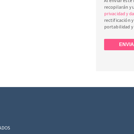
Al enviar este
recopilarán y 
privacidad y d
rectificación 
portabilidad y
VADOS