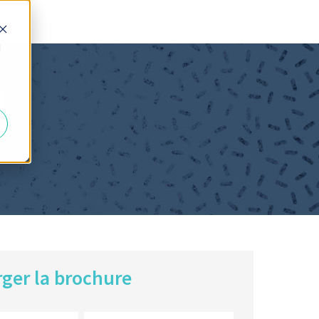
d
H
ger la brochure