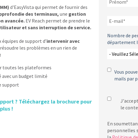
RMM)
d'EasyVista qui permet de fournir des
pprofondie des terminaux,
une
gestion
on avancée.
EV Reach permet de prendre le
ilisateur et sans interruption de service.
Nombre de pe
 équipes de support d’
intervenir avec
département I
 résoudre les problèmes en un rien de
:
r toutes les plateformes
Vous pouvez
é avec un budget limité
mails par p
e support
J'accept
upport ? Téléchargez la brochure pour
le conte
plus !
En soumettant
personnelles s
la
Politique de