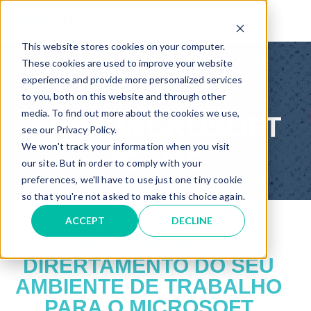
TM
This website stores cookies on your computer.
DATASHEET -
These cookies are used to improve your website
experience and provide more personalized services
EASYVISTA
to you, both on this website and through other
media. To find out more about the cookies we use,
PARA MICROSOFT
see our Privacy Policy.
We won't track your information when you visit
TEAMS
our site. But in order to comply with your
preferences, we'll have to use just one tiny cookie
so that you're not asked to make this choice again.
SUPORTE DE I
T
ACCEPT
DECLINE
INTEGRADO,
DIRERTAMENTO DO SEU
AMBIENTE DE TRABALHO
PARA O MICROSOFT